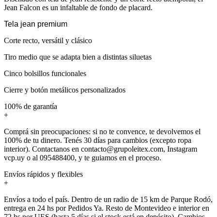
Jean Falcon es un infaltable de fondo de placard.
Tela jean premium
Corte recto, versátil y clásico
Tiro medio que se adapta bien a distintas siluetas
Cinco bolsillos funcionales
Cierre y botón metálicos personalizados
100% de garantía
+
Comprá sin preocupaciones: si no te convence, te devolvemos el
100% de tu dinero. Tenés 30 días para cambios (excepto ropa
interior). Contactanos en contacto@grupoleitex.com, Instagram
vcp.uy o al 095488400, y te guiamos en el proceso.
Envíos rápidos y flexibles
+
Envíos a todo el país. Dentro de un radio de 15 km de Parque Rodó,
entrega en 24 hs por Pedidos Ya. Resto de Montevideo e interior en
72 hs por UES (hasta 5 días si el stock está en depósito). Cambios