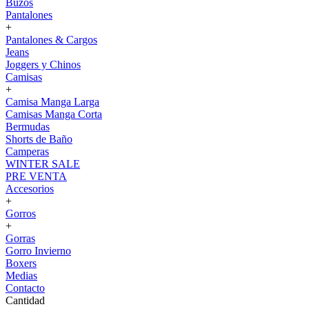
Buzos
Pantalones
+
Pantalones & Cargos
Jeans
Joggers y Chinos
Camisas
+
Camisa Manga Larga
Camisas Manga Corta
Bermudas
Shorts de Baño
Camperas
WINTER SALE
PRE VENTA
Accesorios
+
Gorros
+
Gorras
Gorro Invierno
Boxers
Medias
Contacto
Cantidad