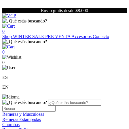
Envío gratis desde $8.000
0
Shop
WINTER SALE
PRE VENTA
Accesorios
Contacto
0
0
ES
EN
Remeras y Musculosas
Remeras Estampadas
Chombas