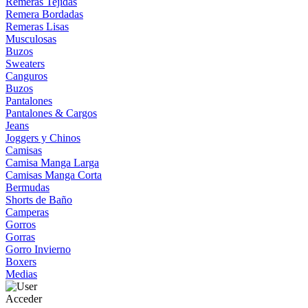
Remeras Tejidas
Remera Bordadas
Remeras Lisas
Musculosas
Buzos
Sweaters
Canguros
Buzos
Pantalones
Pantalones & Cargos
Jeans
Joggers y Chinos
Camisas
Camisa Manga Larga
Camisas Manga Corta
Bermudas
Shorts de Baño
Camperas
Gorros
Gorras
Gorro Invierno
Boxers
Medias
Acceder