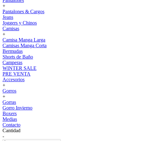
Pantalones
+
Pantalones & Cargos
Jeans
Joggers y Chinos
Camisas
+
Camisa Manga Larga
Camisas Manga Corta
Bermudas
Shorts de Baño
Camperas
WINTER SALE
PRE VENTA
Accesorios
+
Gorros
+
Gorras
Gorro Invierno
Boxers
Medias
Contacto
Cantidad
-