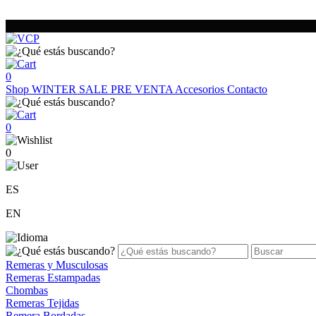
0
Shop
WINTER SALE
PRE VENTA
Accesorios
Contacto
0
0
ES
EN
Remeras y Musculosas
Remeras Estampadas
Chombas
Remeras Tejidas
Remera Bordadas