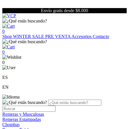
Envío gratis desde $8.000
0
Shop
WINTER SALE
PRE VENTA
Accesorios
Contacto
0
0
ES
EN
Remeras y Musculosas
Remeras Estampadas
Chombas