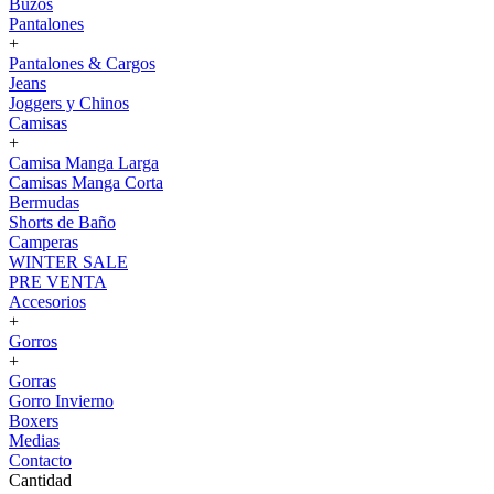
Buzos
Pantalones
+
Pantalones & Cargos
Jeans
Joggers y Chinos
Camisas
+
Camisa Manga Larga
Camisas Manga Corta
Bermudas
Shorts de Baño
Camperas
WINTER SALE
PRE VENTA
Accesorios
+
Gorros
+
Gorras
Gorro Invierno
Boxers
Medias
Contacto
Cantidad