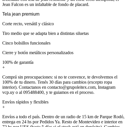
Jean Falcon es un infaltable de fondo de placard.
Tela jean premium
Corte recto, versátil y clásico
Tiro medio que se adapta bien a distintas siluetas
Cinco bolsillos funcionales
Cierre y botón metálicos personalizados
100% de garantía
+
Comprá sin preocupaciones: si no te convence, te devolvemos el
100% de tu dinero. Tenés 30 días para cambios (excepto ropa
interior). Contactanos en contacto@grupoleitex.com, Instagram
vcp.uy o al 095488400, y te guiamos en el proceso.
Envíos rápidos y flexibles
+
Envíos a todo el país. Dentro de un radio de 15 km de Parque Rodó,
entrega en 24 hs por Pedidos Ya. Resto de Montevideo e interior en
72 hs por UES (hasta 5 días si el stock está en depósito). Cambios