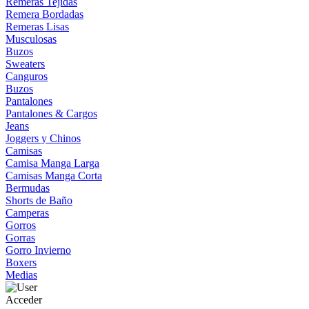
Remeras Tejidas
Remera Bordadas
Remeras Lisas
Musculosas
Buzos
Sweaters
Canguros
Buzos
Pantalones
Pantalones & Cargos
Jeans
Joggers y Chinos
Camisas
Camisa Manga Larga
Camisas Manga Corta
Bermudas
Shorts de Baño
Camperas
Gorros
Gorras
Gorro Invierno
Boxers
Medias
Acceder