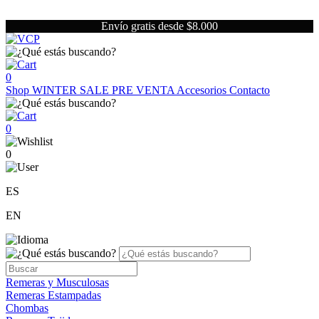
Envío gratis desde $8.000
0
Shop
WINTER SALE
PRE VENTA
Accesorios
Contacto
0
0
ES
EN
Remeras y Musculosas
Remeras Estampadas
Chombas