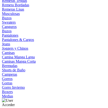
Remeras Tejidas
Remera Bordadas
Remeras Lisas
Musculosas
Buzos
Sweaters
Canguros
Buzos
Pantalones
Pantalones & Cargos
Jeans
Joggers y Chinos
Camisas
Camisa Manga Larga
Camisas Manga Corta
Bermudas
Shorts de Baño
Camperas
Gorros
Gorras
Gorro Invierno
Boxers
Medias
Acceder