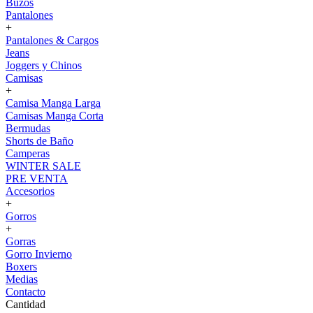
Buzos
Pantalones
+
Pantalones & Cargos
Jeans
Joggers y Chinos
Camisas
+
Camisa Manga Larga
Camisas Manga Corta
Bermudas
Shorts de Baño
Camperas
WINTER SALE
PRE VENTA
Accesorios
+
Gorros
+
Gorras
Gorro Invierno
Boxers
Medias
Contacto
Cantidad