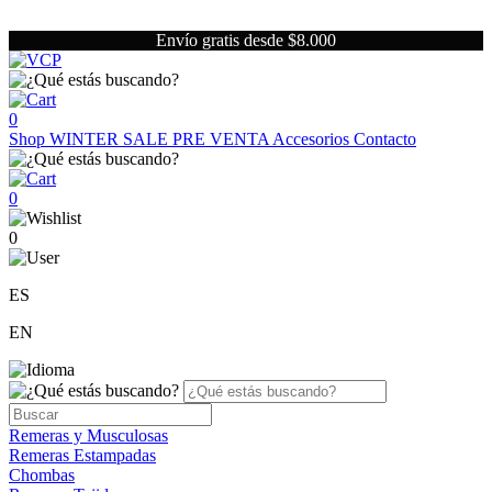
Envío gratis desde $8.000
0
Shop
WINTER SALE
PRE VENTA
Accesorios
Contacto
0
0
ES
EN
Remeras y Musculosas
Remeras Estampadas
Chombas