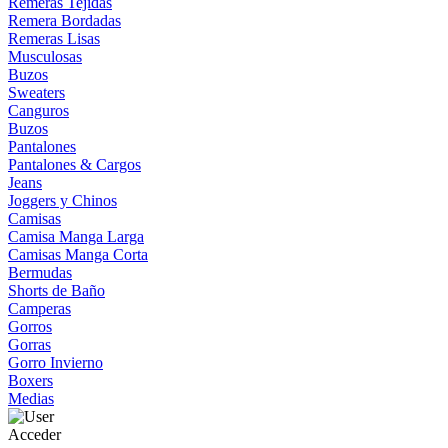
Remeras Tejidas
Remera Bordadas
Remeras Lisas
Musculosas
Buzos
Sweaters
Canguros
Buzos
Pantalones
Pantalones & Cargos
Jeans
Joggers y Chinos
Camisas
Camisa Manga Larga
Camisas Manga Corta
Bermudas
Shorts de Baño
Camperas
Gorros
Gorras
Gorro Invierno
Boxers
Medias
Acceder