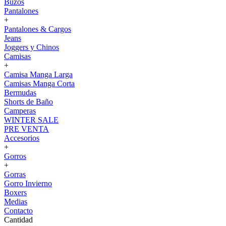
Buzos
Pantalones
+
Pantalones & Cargos
Jeans
Joggers y Chinos
Camisas
+
Camisa Manga Larga
Camisas Manga Corta
Bermudas
Shorts de Baño
Camperas
WINTER SALE
PRE VENTA
Accesorios
+
Gorros
+
Gorras
Gorro Invierno
Boxers
Medias
Contacto
Cantidad