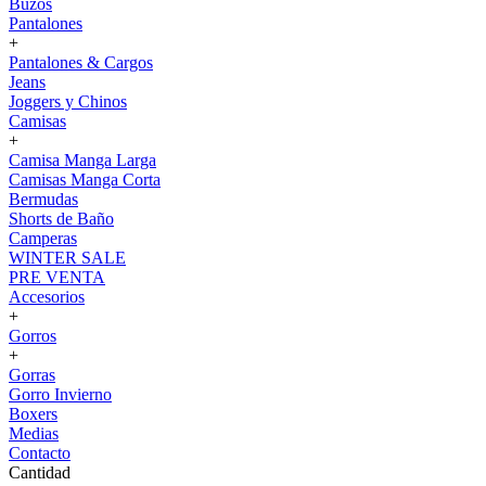
Buzos
Pantalones
+
Pantalones & Cargos
Jeans
Joggers y Chinos
Camisas
+
Camisa Manga Larga
Camisas Manga Corta
Bermudas
Shorts de Baño
Camperas
WINTER SALE
PRE VENTA
Accesorios
+
Gorros
+
Gorras
Gorro Invierno
Boxers
Medias
Contacto
Cantidad