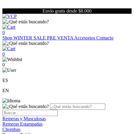
Envío gratis desde $8.000
0
Shop
WINTER SALE
PRE VENTA
Accesorios
Contacto
0
0
ES
EN
Remeras y Musculosas
Remeras Estampadas
Chombas