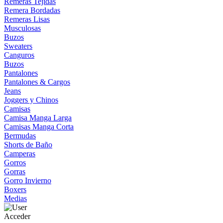
Remeras Tejidas
Remera Bordadas
Remeras Lisas
Musculosas
Buzos
Sweaters
Canguros
Buzos
Pantalones
Pantalones & Cargos
Jeans
Joggers y Chinos
Camisas
Camisa Manga Larga
Camisas Manga Corta
Bermudas
Shorts de Baño
Camperas
Gorros
Gorras
Gorro Invierno
Boxers
Medias
Acceder