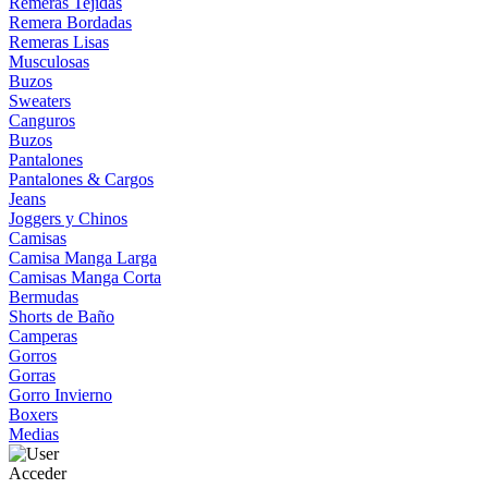
Remeras Tejidas
Remera Bordadas
Remeras Lisas
Musculosas
Buzos
Sweaters
Canguros
Buzos
Pantalones
Pantalones & Cargos
Jeans
Joggers y Chinos
Camisas
Camisa Manga Larga
Camisas Manga Corta
Bermudas
Shorts de Baño
Camperas
Gorros
Gorras
Gorro Invierno
Boxers
Medias
Acceder