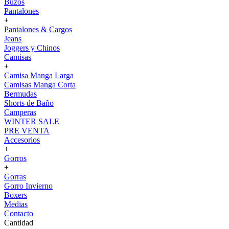
Buzos
Pantalones
+
Pantalones & Cargos
Jeans
Joggers y Chinos
Camisas
+
Camisa Manga Larga
Camisas Manga Corta
Bermudas
Shorts de Baño
Camperas
WINTER SALE
PRE VENTA
Accesorios
+
Gorros
+
Gorras
Gorro Invierno
Boxers
Medias
Contacto
Cantidad