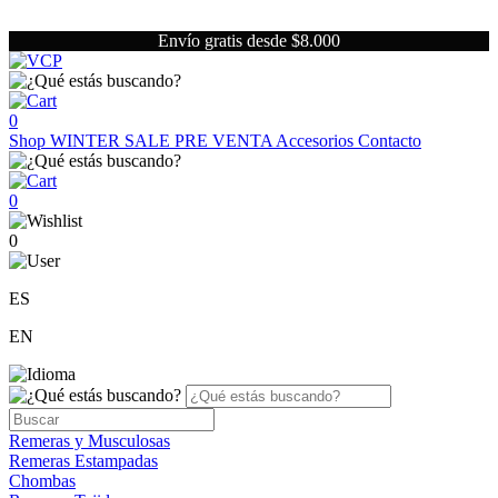
Envío gratis desde $8.000
0
Shop
WINTER SALE
PRE VENTA
Accesorios
Contacto
0
0
ES
EN
Remeras y Musculosas
Remeras Estampadas
Chombas