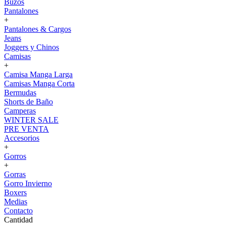
Buzos
Pantalones
+
Pantalones & Cargos
Jeans
Joggers y Chinos
Camisas
+
Camisa Manga Larga
Camisas Manga Corta
Bermudas
Shorts de Baño
Camperas
WINTER SALE
PRE VENTA
Accesorios
+
Gorros
+
Gorras
Gorro Invierno
Boxers
Medias
Contacto
Cantidad