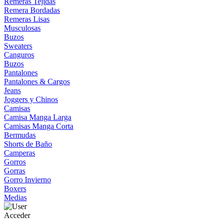
Remeras Tejidas
Remera Bordadas
Remeras Lisas
Musculosas
Buzos
Sweaters
Canguros
Buzos
Pantalones
Pantalones & Cargos
Jeans
Joggers y Chinos
Camisas
Camisa Manga Larga
Camisas Manga Corta
Bermudas
Shorts de Baño
Camperas
Gorros
Gorras
Gorro Invierno
Boxers
Medias
Acceder