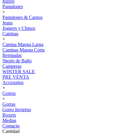
Buzos
Pantalones
+
Pantalones & Cargos
Jeans
Joggers y Chinos
Camisas
+
Camisa Manga Larga
Camisas Manga Corta
Bermudas
Shorts de Baño
Camperas
WINTER SALE
PRE VENTA
Accesorios
+
Gorros
+
Gorras
Gorro Invierno
Boxers
Medias
Contacto
Cantidad