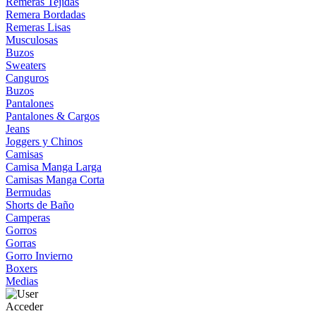
Remeras Tejidas
Remera Bordadas
Remeras Lisas
Musculosas
Buzos
Sweaters
Canguros
Buzos
Pantalones
Pantalones & Cargos
Jeans
Joggers y Chinos
Camisas
Camisa Manga Larga
Camisas Manga Corta
Bermudas
Shorts de Baño
Camperas
Gorros
Gorras
Gorro Invierno
Boxers
Medias
Acceder