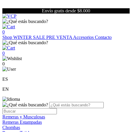
Envío gratis desde $8.000
0
Shop
WINTER SALE
PRE VENTA
Accesorios
Contacto
0
0
ES
EN
Remeras y Musculosas
Remeras Estampadas
Chombas