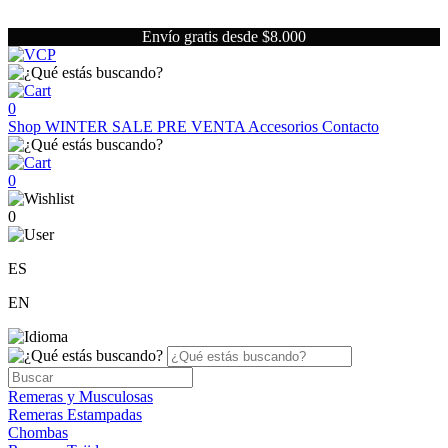
Envío gratis desde $8.000
0
Shop
WINTER SALE
PRE VENTA
Accesorios
Contacto
0
0
ES
EN
Remeras y Musculosas
Remeras Estampadas
Chombas