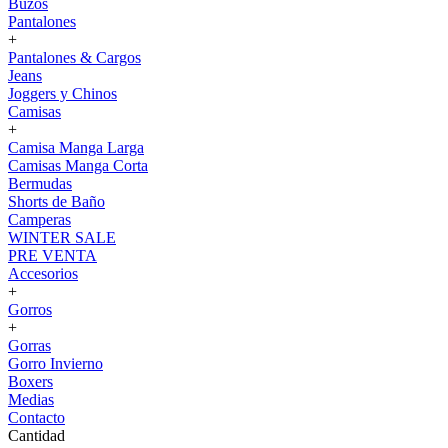
Buzos
Pantalones
+
Pantalones & Cargos
Jeans
Joggers y Chinos
Camisas
+
Camisa Manga Larga
Camisas Manga Corta
Bermudas
Shorts de Baño
Camperas
WINTER SALE
PRE VENTA
Accesorios
+
Gorros
+
Gorras
Gorro Invierno
Boxers
Medias
Contacto
Cantidad