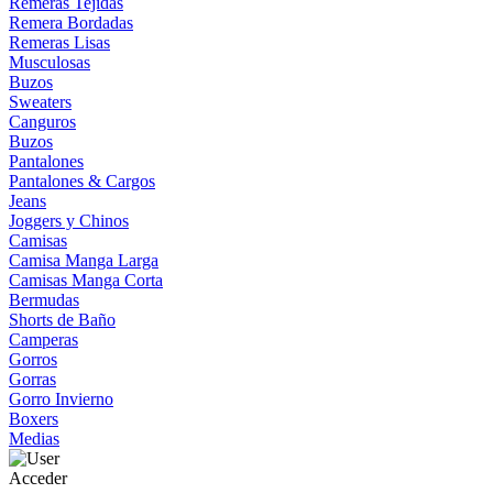
Remeras Tejidas
Remera Bordadas
Remeras Lisas
Musculosas
Buzos
Sweaters
Canguros
Buzos
Pantalones
Pantalones & Cargos
Jeans
Joggers y Chinos
Camisas
Camisa Manga Larga
Camisas Manga Corta
Bermudas
Shorts de Baño
Camperas
Gorros
Gorras
Gorro Invierno
Boxers
Medias
Acceder