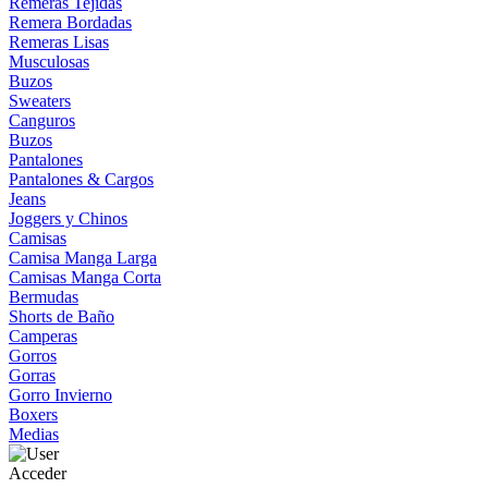
Remeras Tejidas
Remera Bordadas
Remeras Lisas
Musculosas
Buzos
Sweaters
Canguros
Buzos
Pantalones
Pantalones & Cargos
Jeans
Joggers y Chinos
Camisas
Camisa Manga Larga
Camisas Manga Corta
Bermudas
Shorts de Baño
Camperas
Gorros
Gorras
Gorro Invierno
Boxers
Medias
Acceder