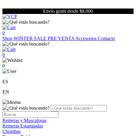
Envío gratis desde $8.000
0
Shop
WINTER SALE
PRE VENTA
Accesorios
Contacto
0
0
ES
EN
Remeras y Musculosas
Remeras Estampadas
Chombas