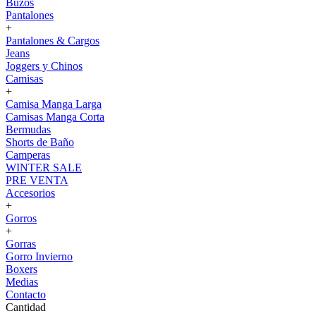
Buzos
Pantalones
+
Pantalones & Cargos
Jeans
Joggers y Chinos
Camisas
+
Camisa Manga Larga
Camisas Manga Corta
Bermudas
Shorts de Baño
Camperas
WINTER SALE
PRE VENTA
Accesorios
+
Gorros
+
Gorras
Gorro Invierno
Boxers
Medias
Contacto
Cantidad