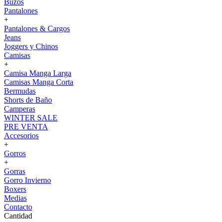
Buzos
Pantalones
+
Pantalones & Cargos
Jeans
Joggers y Chinos
Camisas
+
Camisa Manga Larga
Camisas Manga Corta
Bermudas
Shorts de Baño
Camperas
WINTER SALE
PRE VENTA
Accesorios
+
Gorros
+
Gorras
Gorro Invierno
Boxers
Medias
Contacto
Cantidad