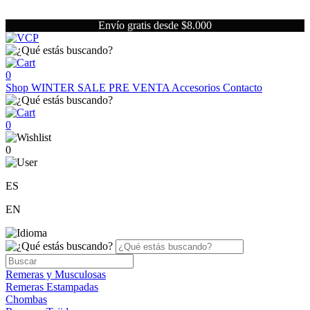
Envío gratis desde $8.000
0
Shop
WINTER SALE
PRE VENTA
Accesorios
Contacto
0
0
ES
EN
Remeras y Musculosas
Remeras Estampadas
Chombas