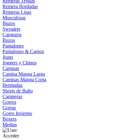
Remeras Tejidas
Remera Bordadas
Remeras Lisas
Musculosas
Buzos
Sweaters
Canguros
Buzos
Pantalones
Pantalones & Cargos
Jeans
Joggers y Chinos
Camisas
Camisa Manga Larga
Camisas Manga Corta
Bermudas
Shorts de Baño
Camperas
Gorros
Gorras
Gorro Invierno
Boxers
Medias
Acceder