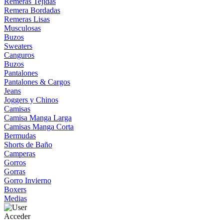
Remeras Tejidas
Remera Bordadas
Remeras Lisas
Musculosas
Buzos
Sweaters
Canguros
Buzos
Pantalones
Pantalones & Cargos
Jeans
Joggers y Chinos
Camisas
Camisa Manga Larga
Camisas Manga Corta
Bermudas
Shorts de Baño
Camperas
Gorros
Gorras
Gorro Invierno
Boxers
Medias
Acceder