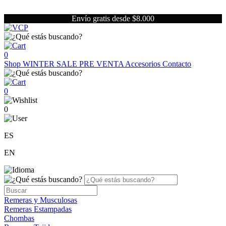
Envío gratis desde $8.000
0
Shop
WINTER SALE
PRE VENTA
Accesorios
Contacto
0
0
ES
EN
Remeras y Musculosas
Remeras Estampadas
Chombas