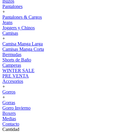
Buzos
Pantalones
+
Pantalones & Cargos
Jeans
Joggers y Chinos
Camisas
+
Camisa Manga Larga
Camisas Manga Corta
Bermudas
Shorts de Baño
Camperas
WINTER SALE
PRE VENTA
Accesorios
+
Gorros
+
Gorras
Gorro Invierno
Boxers
Medias
Contacto
Cantidad