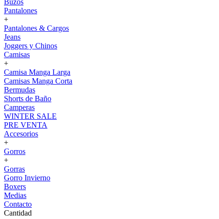
Buzos
Pantalones
+
Pantalones & Cargos
Jeans
Joggers y Chinos
Camisas
+
Camisa Manga Larga
Camisas Manga Corta
Bermudas
Shorts de Baño
Camperas
WINTER SALE
PRE VENTA
Accesorios
+
Gorros
+
Gorras
Gorro Invierno
Boxers
Medias
Contacto
Cantidad