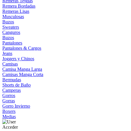
Remeras Tejidas
Remera Bordadas
Remeras Lisas
Musculosas
Buzos
Sweaters
Canguros
Buzos
Pantalones
Pantalones & Cargos
Jeans
Joggers y Chinos
Camisas
Camisa Manga Larga
Camisas Manga Corta
Bermudas
Shorts de Baño
Camperas
Gorros
Gorras
Gorro Invierno
Boxers
Medias
Acceder