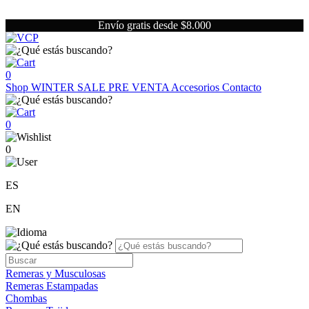
Envío gratis desde $8.000
0
Shop
WINTER SALE
PRE VENTA
Accesorios
Contacto
0
0
ES
EN
Remeras y Musculosas
Remeras Estampadas
Chombas