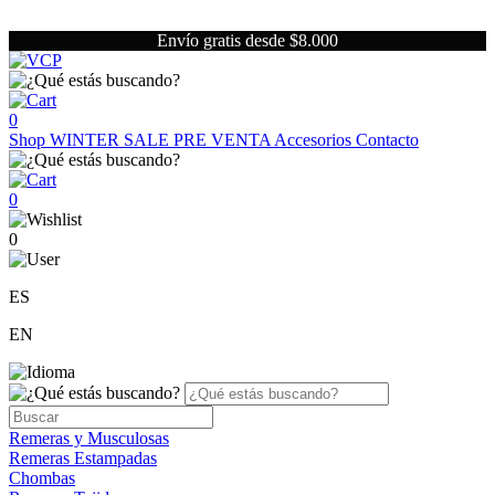
Envío gratis desde $8.000
0
Shop
WINTER SALE
PRE VENTA
Accesorios
Contacto
0
0
ES
EN
Remeras y Musculosas
Remeras Estampadas
Chombas