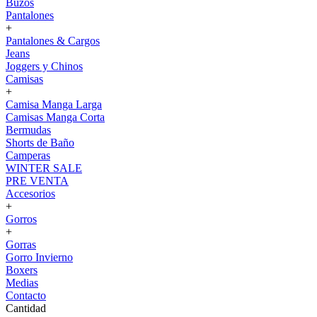
Buzos
Pantalones
+
Pantalones & Cargos
Jeans
Joggers y Chinos
Camisas
+
Camisa Manga Larga
Camisas Manga Corta
Bermudas
Shorts de Baño
Camperas
WINTER SALE
PRE VENTA
Accesorios
+
Gorros
+
Gorras
Gorro Invierno
Boxers
Medias
Contacto
Cantidad