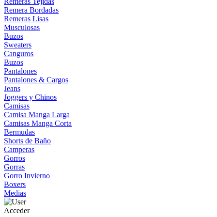
Remeras Tejidas
Remera Bordadas
Remeras Lisas
Musculosas
Buzos
Sweaters
Canguros
Buzos
Pantalones
Pantalones & Cargos
Jeans
Joggers y Chinos
Camisas
Camisa Manga Larga
Camisas Manga Corta
Bermudas
Shorts de Baño
Camperas
Gorros
Gorras
Gorro Invierno
Boxers
Medias
Acceder