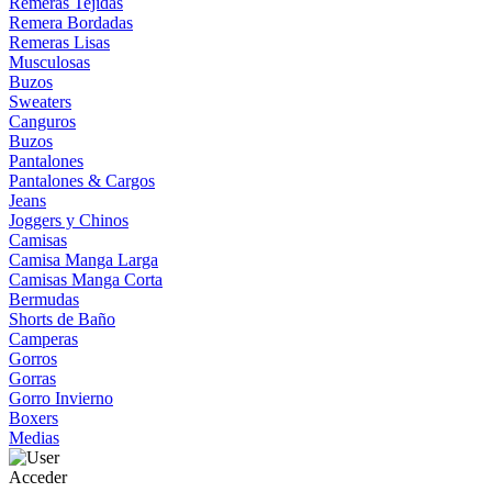
Remeras Tejidas
Remera Bordadas
Remeras Lisas
Musculosas
Buzos
Sweaters
Canguros
Buzos
Pantalones
Pantalones & Cargos
Jeans
Joggers y Chinos
Camisas
Camisa Manga Larga
Camisas Manga Corta
Bermudas
Shorts de Baño
Camperas
Gorros
Gorras
Gorro Invierno
Boxers
Medias
Acceder