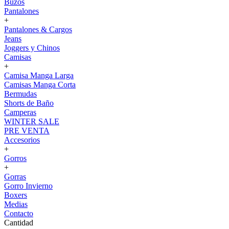
Buzos
Pantalones
+
Pantalones & Cargos
Jeans
Joggers y Chinos
Camisas
+
Camisa Manga Larga
Camisas Manga Corta
Bermudas
Shorts de Baño
Camperas
WINTER SALE
PRE VENTA
Accesorios
+
Gorros
+
Gorras
Gorro Invierno
Boxers
Medias
Contacto
Cantidad