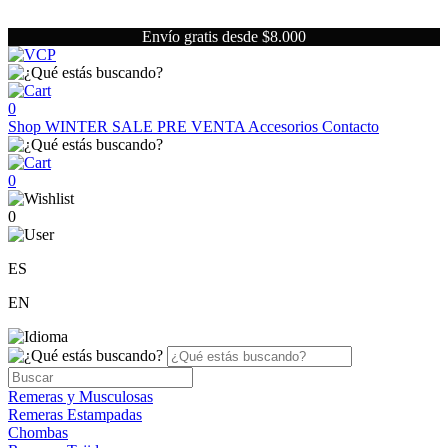
Envío gratis desde $8.000
0
Shop
WINTER SALE
PRE VENTA
Accesorios
Contacto
0
0
ES
EN
Remeras y Musculosas
Remeras Estampadas
Chombas