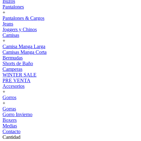
Buzos
Pantalones
+
Pantalones & Cargos
Jeans
Joggers y Chinos
Camisas
+
Camisa Manga Larga
Camisas Manga Corta
Bermudas
Shorts de Baño
Camperas
WINTER SALE
PRE VENTA
Accesorios
+
Gorros
+
Gorras
Gorro Invierno
Boxers
Medias
Contacto
Cantidad