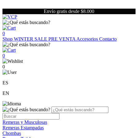
Envío gratis desde $8.000
0
Shop
WINTER SALE
PRE VENTA
Accesorios
Contacto
0
0
ES
EN
Remeras y Musculosas
Remeras Estampadas
Chombas