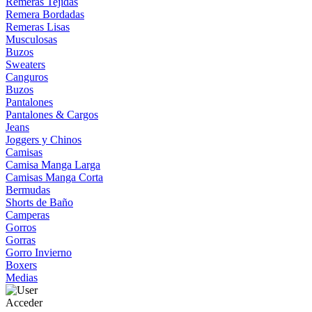
Remeras Tejidas
Remera Bordadas
Remeras Lisas
Musculosas
Buzos
Sweaters
Canguros
Buzos
Pantalones
Pantalones & Cargos
Jeans
Joggers y Chinos
Camisas
Camisa Manga Larga
Camisas Manga Corta
Bermudas
Shorts de Baño
Camperas
Gorros
Gorras
Gorro Invierno
Boxers
Medias
Acceder