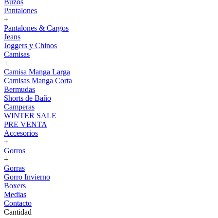
Buzos
Pantalones
+
Pantalones & Cargos
Jeans
Joggers y Chinos
Camisas
+
Camisa Manga Larga
Camisas Manga Corta
Bermudas
Shorts de Baño
Camperas
WINTER SALE
PRE VENTA
Accesorios
+
Gorros
+
Gorras
Gorro Invierno
Boxers
Medias
Contacto
Cantidad