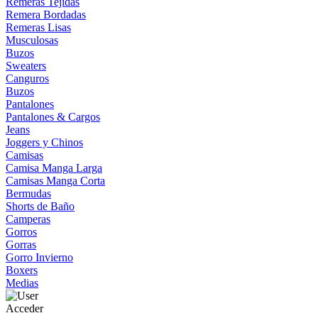
Remeras Tejidas
Remera Bordadas
Remeras Lisas
Musculosas
Buzos
Sweaters
Canguros
Buzos
Pantalones
Pantalones & Cargos
Jeans
Joggers y Chinos
Camisas
Camisa Manga Larga
Camisas Manga Corta
Bermudas
Shorts de Baño
Camperas
Gorros
Gorras
Gorro Invierno
Boxers
Medias
Acceder