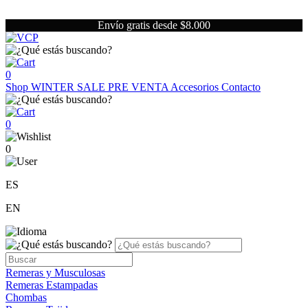
Envío gratis desde $8.000
0
Shop
WINTER SALE
PRE VENTA
Accesorios
Contacto
0
0
ES
EN
Remeras y Musculosas
Remeras Estampadas
Chombas