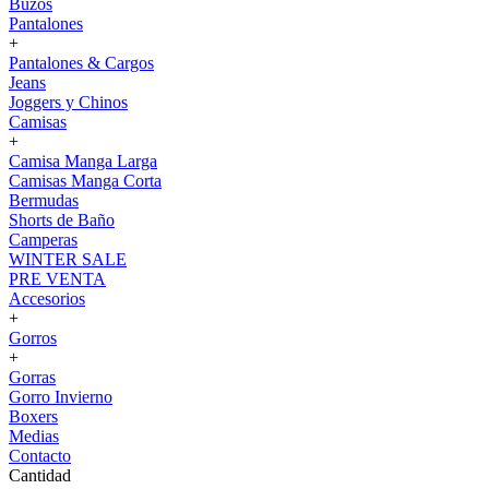
Buzos
Pantalones
+
Pantalones & Cargos
Jeans
Joggers y Chinos
Camisas
+
Camisa Manga Larga
Camisas Manga Corta
Bermudas
Shorts de Baño
Camperas
WINTER SALE
PRE VENTA
Accesorios
+
Gorros
+
Gorras
Gorro Invierno
Boxers
Medias
Contacto
Cantidad