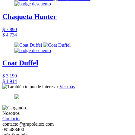
Chaqueta Hunter
$ 7.890
$ 4.734
Coat Duffel
$ 3.190
$ 1.914
Ver más
Nosotros
Contacto
contacto@grupoleitex.com
095488400
info & ayuda