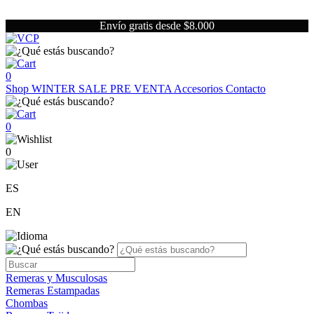
Envío gratis desde $8.000
0
Shop
WINTER SALE
PRE VENTA
Accesorios
Contacto
0
0
ES
EN
Remeras y Musculosas
Remeras Estampadas
Chombas