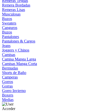
Remeras Tejidas
Remera Bordadas
Remeras Lisas
Musculosas
Buzos
Sweaters
Canguros
Buzos
Pantalones
Pantalones & Cargos
Jeans
Joggers y Chinos
Camisas
Camisa Manga Larga
Camisas Manga Corta
Bermudas
Shorts de Baño
Camperas
Gorros
Gorras
Gorro Invierno
Boxers
Medias
Acceder