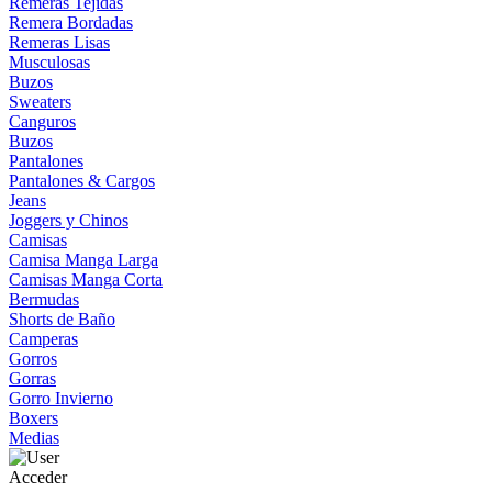
Remeras Tejidas
Remera Bordadas
Remeras Lisas
Musculosas
Buzos
Sweaters
Canguros
Buzos
Pantalones
Pantalones & Cargos
Jeans
Joggers y Chinos
Camisas
Camisa Manga Larga
Camisas Manga Corta
Bermudas
Shorts de Baño
Camperas
Gorros
Gorras
Gorro Invierno
Boxers
Medias
Acceder