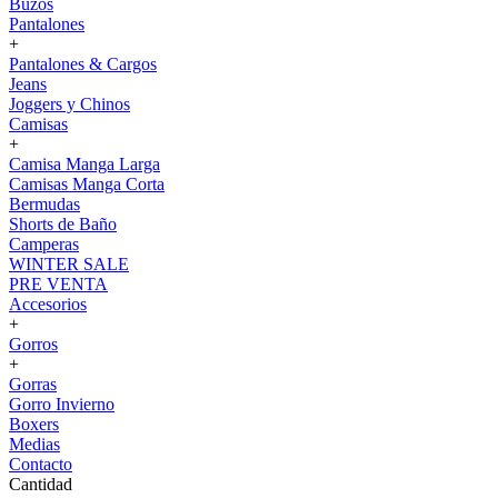
Buzos
Pantalones
+
Pantalones & Cargos
Jeans
Joggers y Chinos
Camisas
+
Camisa Manga Larga
Camisas Manga Corta
Bermudas
Shorts de Baño
Camperas
WINTER SALE
PRE VENTA
Accesorios
+
Gorros
+
Gorras
Gorro Invierno
Boxers
Medias
Contacto
Cantidad