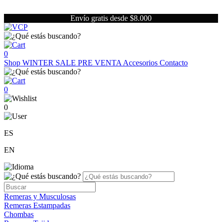
Envío gratis desde $8.000
0
Shop
WINTER SALE
PRE VENTA
Accesorios
Contacto
0
0
ES
EN
Remeras y Musculosas
Remeras Estampadas
Chombas