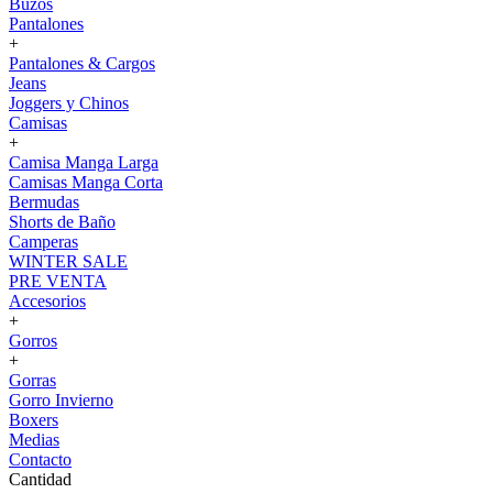
Buzos
Pantalones
+
Pantalones & Cargos
Jeans
Joggers y Chinos
Camisas
+
Camisa Manga Larga
Camisas Manga Corta
Bermudas
Shorts de Baño
Camperas
WINTER SALE
PRE VENTA
Accesorios
+
Gorros
+
Gorras
Gorro Invierno
Boxers
Medias
Contacto
Cantidad