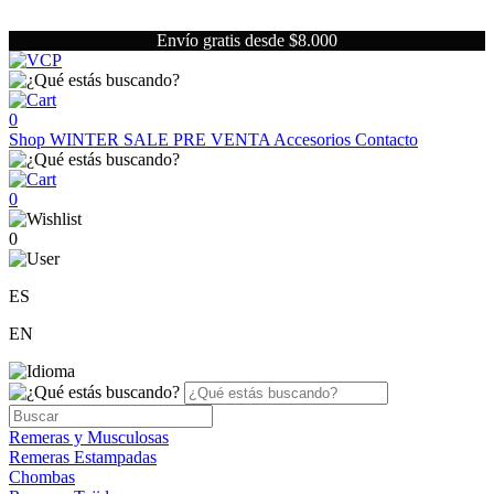
Envío gratis desde $8.000
0
Shop
WINTER SALE
PRE VENTA
Accesorios
Contacto
0
0
ES
EN
Remeras y Musculosas
Remeras Estampadas
Chombas