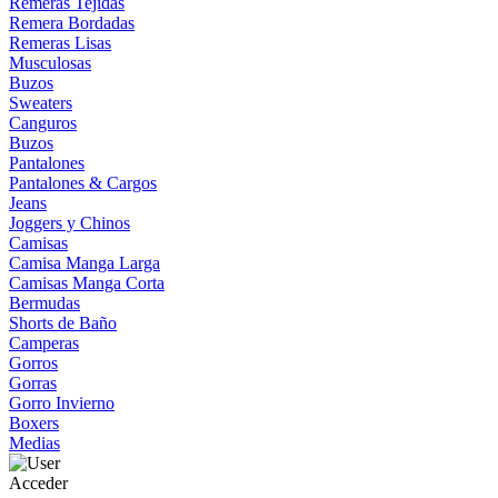
Remeras Tejidas
Remera Bordadas
Remeras Lisas
Musculosas
Buzos
Sweaters
Canguros
Buzos
Pantalones
Pantalones & Cargos
Jeans
Joggers y Chinos
Camisas
Camisa Manga Larga
Camisas Manga Corta
Bermudas
Shorts de Baño
Camperas
Gorros
Gorras
Gorro Invierno
Boxers
Medias
Acceder