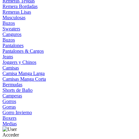
Remeras Tejidas
Remera Bordadas
Remeras Lisas
Musculosas
Buzos
Sweaters
Canguros
Buzos
Pantalones
Pantalones & Cargos
Jeans
Joggers y Chinos
Camisas
Camisa Manga Larga
Camisas Manga Corta
Bermudas
Shorts de Baño
Camperas
Gorros
Gorras
Gorro Invierno
Boxers
Medias
Acceder