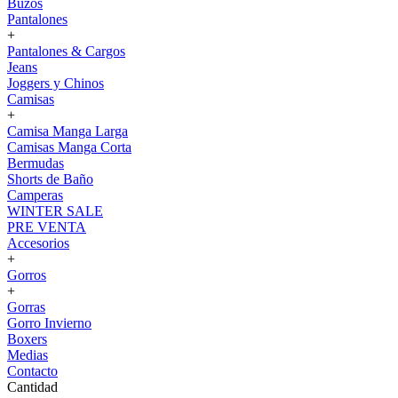
Buzos
Pantalones
+
Pantalones & Cargos
Jeans
Joggers y Chinos
Camisas
+
Camisa Manga Larga
Camisas Manga Corta
Bermudas
Shorts de Baño
Camperas
WINTER SALE
PRE VENTA
Accesorios
+
Gorros
+
Gorras
Gorro Invierno
Boxers
Medias
Contacto
Cantidad