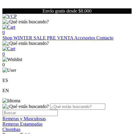
Envío gratis desde $8.000
0
Shop
WINTER SALE
PRE VENTA
Accesorios
Contacto
0
0
ES
EN
Remeras y Musculosas
Remeras Estampadas
Chombas