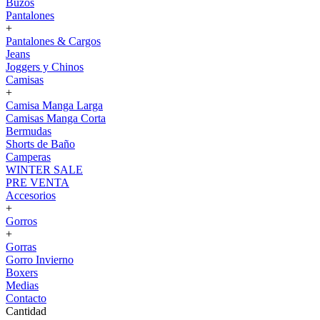
Buzos
Pantalones
+
Pantalones & Cargos
Jeans
Joggers y Chinos
Camisas
+
Camisa Manga Larga
Camisas Manga Corta
Bermudas
Shorts de Baño
Camperas
WINTER SALE
PRE VENTA
Accesorios
+
Gorros
+
Gorras
Gorro Invierno
Boxers
Medias
Contacto
Cantidad