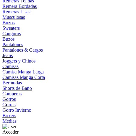
Remeras Tejidas
Remera Bordadas
Remeras Lisas
Musculosas
Buzos
Sweaters
Canguros
Buzos
Pantalones
Pantalones & Cargos
Jeans
Joggers y Chinos
Camisas
Camisa Manga Larga
Camisas Manga Corta
Bermudas
Shorts de Baño
Camperas
Gorros
Gorras
Gorro Invierno
Boxers
Medias
Acceder