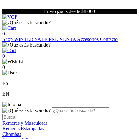
Envío gratis desde $8.000
0
Shop
WINTER SALE
PRE VENTA
Accesorios
Contacto
0
0
ES
EN
Remeras y Musculosas
Remeras Estampadas
Chombas