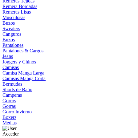
Remeras Tejidas
Remera Bordadas
Remeras Lisas
Musculosas
Buzos
Sweaters
Canguros
Buzos
Pantalones
Pantalones & Cargos
Jeans
Joggers y Chinos
Camisas
Camisa Manga Larga
Camisas Manga Corta
Bermudas
Shorts de Baño
Camperas
Gorros
Gorras
Gorro Invierno
Boxers
Medias
Acceder