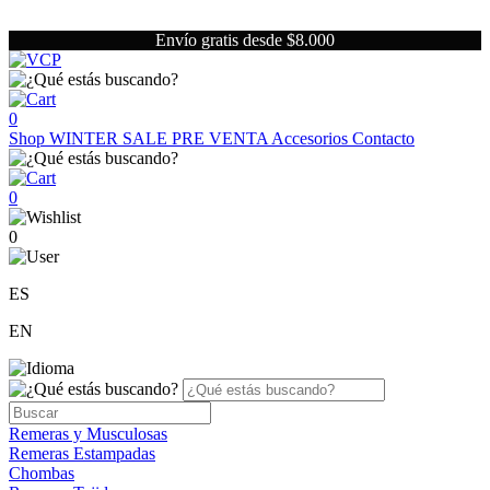
Envío gratis desde $8.000
0
Shop
WINTER SALE
PRE VENTA
Accesorios
Contacto
0
0
ES
EN
Remeras y Musculosas
Remeras Estampadas
Chombas