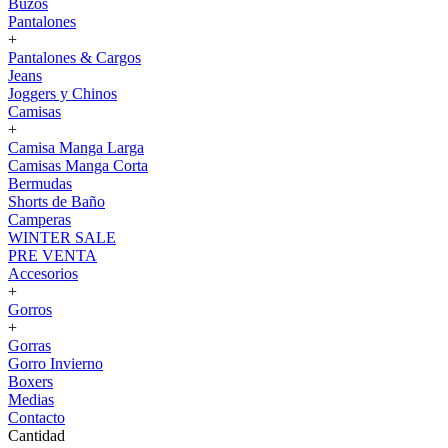
Buzos
Pantalones
+
Pantalones & Cargos
Jeans
Joggers y Chinos
Camisas
+
Camisa Manga Larga
Camisas Manga Corta
Bermudas
Shorts de Baño
Camperas
WINTER SALE
PRE VENTA
Accesorios
+
Gorros
+
Gorras
Gorro Invierno
Boxers
Medias
Contacto
Cantidad