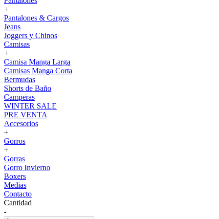
Pantalones
+
Pantalones & Cargos
Jeans
Joggers y Chinos
Camisas
+
Camisa Manga Larga
Camisas Manga Corta
Bermudas
Shorts de Baño
Camperas
WINTER SALE
PRE VENTA
Accesorios
+
Gorros
+
Gorras
Gorro Invierno
Boxers
Medias
Contacto
Cantidad
-