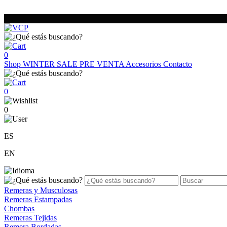
0
Shop
WINTER SALE
PRE VENTA
Accesorios
Contacto
0
0
ES
EN
Remeras y Musculosas
Remeras Estampadas
Chombas
Remeras Tejidas
Remera Bordadas