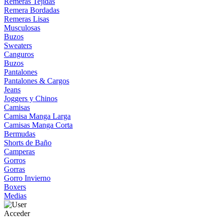
Remeras Tejidas
Remera Bordadas
Remeras Lisas
Musculosas
Buzos
Sweaters
Canguros
Buzos
Pantalones
Pantalones & Cargos
Jeans
Joggers y Chinos
Camisas
Camisa Manga Larga
Camisas Manga Corta
Bermudas
Shorts de Baño
Camperas
Gorros
Gorras
Gorro Invierno
Boxers
Medias
Acceder