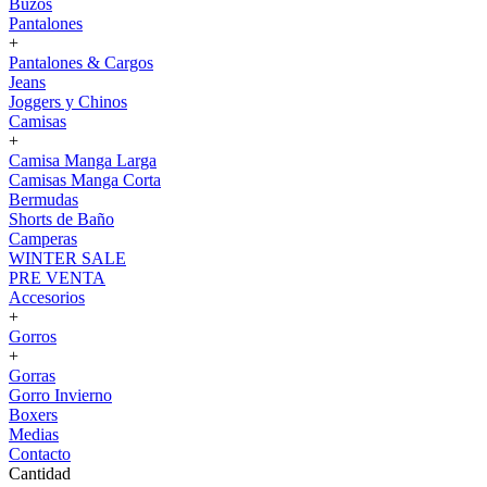
Buzos
Pantalones
+
Pantalones & Cargos
Jeans
Joggers y Chinos
Camisas
+
Camisa Manga Larga
Camisas Manga Corta
Bermudas
Shorts de Baño
Camperas
WINTER SALE
PRE VENTA
Accesorios
+
Gorros
+
Gorras
Gorro Invierno
Boxers
Medias
Contacto
Cantidad