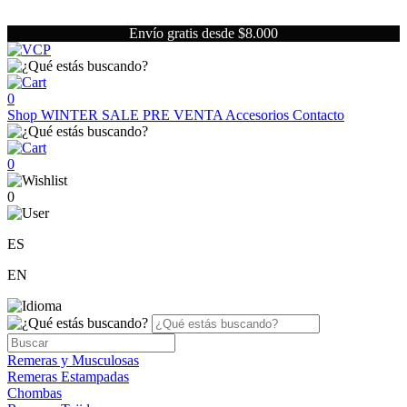
Envío gratis desde $8.000
0
Shop
WINTER SALE
PRE VENTA
Accesorios
Contacto
0
0
ES
EN
Remeras y Musculosas
Remeras Estampadas
Chombas