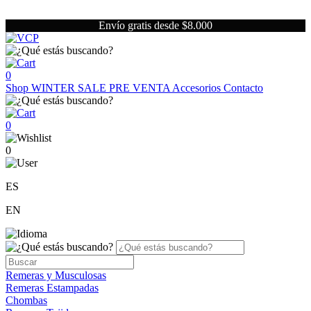
Envío gratis desde $8.000
0
Shop
WINTER SALE
PRE VENTA
Accesorios
Contacto
0
0
ES
EN
Remeras y Musculosas
Remeras Estampadas
Chombas