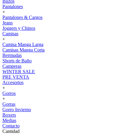
Buzos
Pantalones
+
Pantalones & Cargos
Jeans
Joggers y Chinos
Camisas
+
Camisa Manga Larga
Camisas Manga Corta
Bermudas
Shorts de Baño
Camperas
WINTER SALE
PRE VENTA
Accesorios
+
Gorros
+
Gorras
Gorro Invierno
Boxers
Medias
Contacto
Cantidad