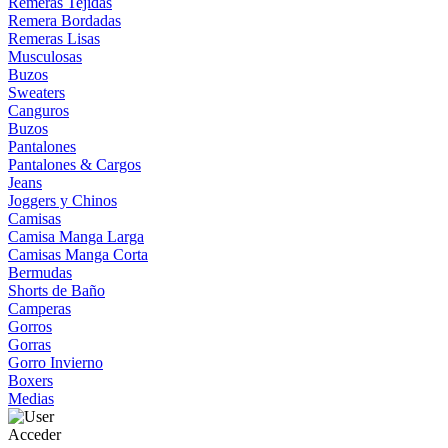
Remeras Tejidas
Remera Bordadas
Remeras Lisas
Musculosas
Buzos
Sweaters
Canguros
Buzos
Pantalones
Pantalones & Cargos
Jeans
Joggers y Chinos
Camisas
Camisa Manga Larga
Camisas Manga Corta
Bermudas
Shorts de Baño
Camperas
Gorros
Gorras
Gorro Invierno
Boxers
Medias
Acceder