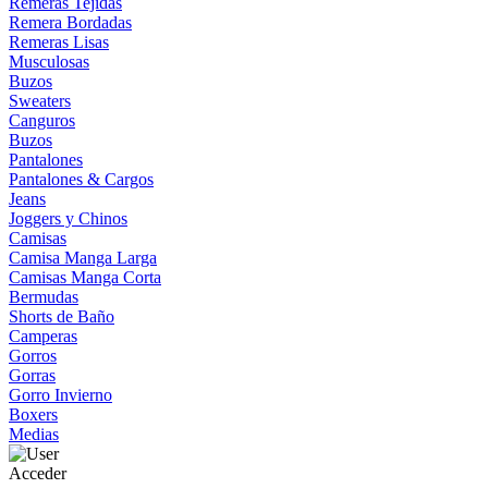
Remeras Tejidas
Remera Bordadas
Remeras Lisas
Musculosas
Buzos
Sweaters
Canguros
Buzos
Pantalones
Pantalones & Cargos
Jeans
Joggers y Chinos
Camisas
Camisa Manga Larga
Camisas Manga Corta
Bermudas
Shorts de Baño
Camperas
Gorros
Gorras
Gorro Invierno
Boxers
Medias
Acceder