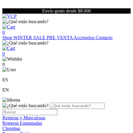
Envío gratis desde $8.000
0
Shop
WINTER SALE
PRE VENTA
Accesorios
Contacto
0
0
ES
EN
Remeras y Musculosas
Remeras Estampadas
Chombas