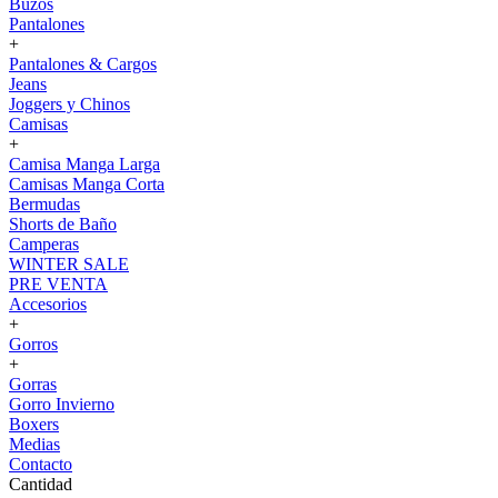
Buzos
Pantalones
+
Pantalones & Cargos
Jeans
Joggers y Chinos
Camisas
+
Camisa Manga Larga
Camisas Manga Corta
Bermudas
Shorts de Baño
Camperas
WINTER SALE
PRE VENTA
Accesorios
+
Gorros
+
Gorras
Gorro Invierno
Boxers
Medias
Contacto
Cantidad