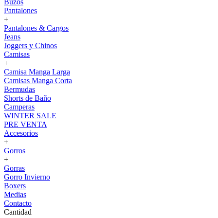
Buzos
Pantalones
+
Pantalones & Cargos
Jeans
Joggers y Chinos
Camisas
+
Camisa Manga Larga
Camisas Manga Corta
Bermudas
Shorts de Baño
Camperas
WINTER SALE
PRE VENTA
Accesorios
+
Gorros
+
Gorras
Gorro Invierno
Boxers
Medias
Contacto
Cantidad