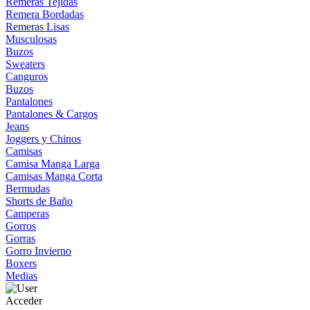
Remeras Tejidas
Remera Bordadas
Remeras Lisas
Musculosas
Buzos
Sweaters
Canguros
Buzos
Pantalones
Pantalones & Cargos
Jeans
Joggers y Chinos
Camisas
Camisa Manga Larga
Camisas Manga Corta
Bermudas
Shorts de Baño
Camperas
Gorros
Gorras
Gorro Invierno
Boxers
Medias
Acceder