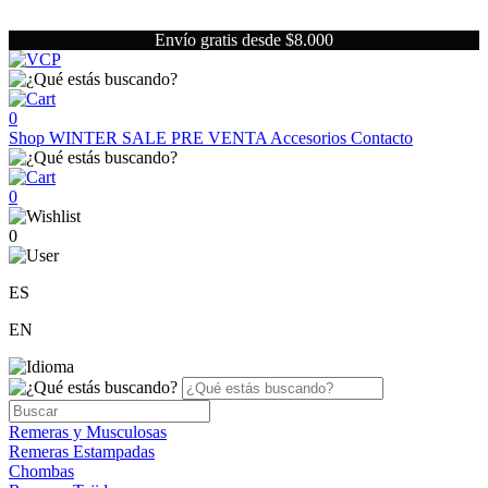
Envío gratis desde $8.000
0
Shop
WINTER SALE
PRE VENTA
Accesorios
Contacto
0
0
ES
EN
Remeras y Musculosas
Remeras Estampadas
Chombas