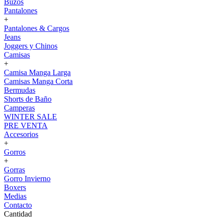
Buzos
Pantalones
+
Pantalones & Cargos
Jeans
Joggers y Chinos
Camisas
+
Camisa Manga Larga
Camisas Manga Corta
Bermudas
Shorts de Baño
Camperas
WINTER SALE
PRE VENTA
Accesorios
+
Gorros
+
Gorras
Gorro Invierno
Boxers
Medias
Contacto
Cantidad