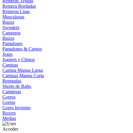
Remeras Tejidas
Remera Bordadas
Remeras Lisas
Musculosas
Buzos
Sweaters
Canguros
Buzos
Pantalones
Pantalones & Cargos
Jeans
Joggers y Chinos
Camisas
Camisa Manga Larga
Camisas Manga Corta
Bermudas
Shorts de Baño
Camperas
Gorros
Gorras
Gorro Invierno
Boxers
Medias
Acceder