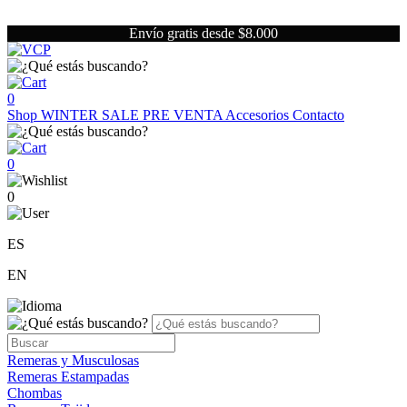
Envío gratis desde $8.000
0
Shop
WINTER SALE
PRE VENTA
Accesorios
Contacto
0
0
ES
EN
Remeras y Musculosas
Remeras Estampadas
Chombas