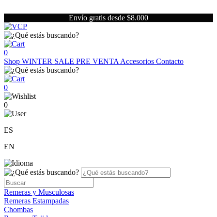
Envío gratis desde $8.000
0
Shop
WINTER SALE
PRE VENTA
Accesorios
Contacto
0
0
ES
EN
Remeras y Musculosas
Remeras Estampadas
Chombas