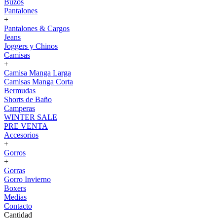
Buzos
Pantalones
+
Pantalones & Cargos
Jeans
Joggers y Chinos
Camisas
+
Camisa Manga Larga
Camisas Manga Corta
Bermudas
Shorts de Baño
Camperas
WINTER SALE
PRE VENTA
Accesorios
+
Gorros
+
Gorras
Gorro Invierno
Boxers
Medias
Contacto
Cantidad