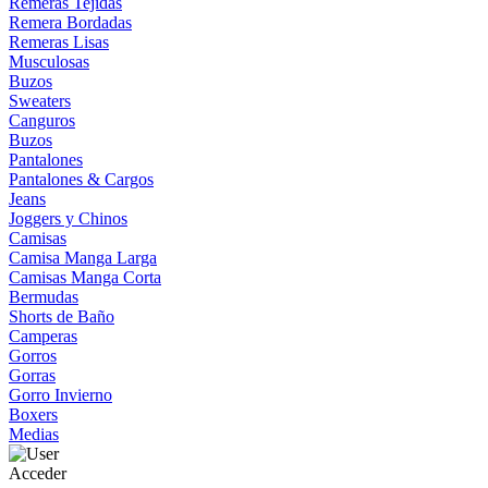
Remeras Tejidas
Remera Bordadas
Remeras Lisas
Musculosas
Buzos
Sweaters
Canguros
Buzos
Pantalones
Pantalones & Cargos
Jeans
Joggers y Chinos
Camisas
Camisa Manga Larga
Camisas Manga Corta
Bermudas
Shorts de Baño
Camperas
Gorros
Gorras
Gorro Invierno
Boxers
Medias
Acceder