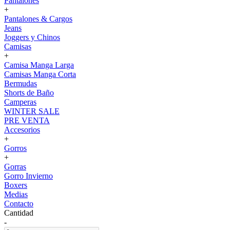
Pantalones
+
Pantalones & Cargos
Jeans
Joggers y Chinos
Camisas
+
Camisa Manga Larga
Camisas Manga Corta
Bermudas
Shorts de Baño
Camperas
WINTER SALE
PRE VENTA
Accesorios
+
Gorros
+
Gorras
Gorro Invierno
Boxers
Medias
Contacto
Cantidad
-