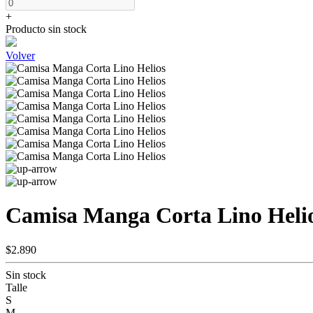
+
Producto sin stock
Volver
Camisa Manga Corta Lino Heli
$2.890
Sin stock
Talle
S
M