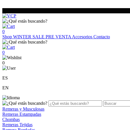
0
Shop
WINTER SALE
PRE VENTA
Accesorios
Contacto
0
0
ES
EN
Remeras y Musculosas
Remeras Estampadas
Chombas
Remeras Tejidas
Remera Bordadas