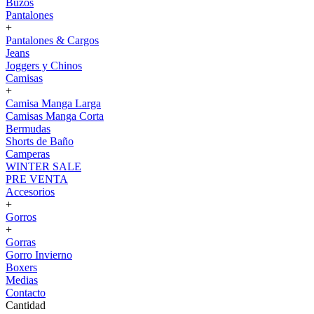
Buzos
Pantalones
+
Pantalones & Cargos
Jeans
Joggers y Chinos
Camisas
+
Camisa Manga Larga
Camisas Manga Corta
Bermudas
Shorts de Baño
Camperas
WINTER SALE
PRE VENTA
Accesorios
+
Gorros
+
Gorras
Gorro Invierno
Boxers
Medias
Contacto
Cantidad