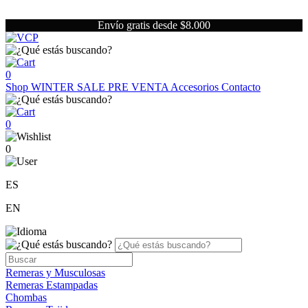
Envío gratis desde $8.000
0
Shop
WINTER SALE
PRE VENTA
Accesorios
Contacto
0
0
ES
EN
Remeras y Musculosas
Remeras Estampadas
Chombas