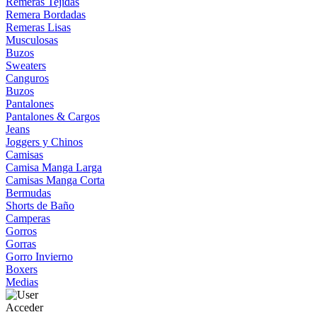
Remeras Tejidas
Remera Bordadas
Remeras Lisas
Musculosas
Buzos
Sweaters
Canguros
Buzos
Pantalones
Pantalones & Cargos
Jeans
Joggers y Chinos
Camisas
Camisa Manga Larga
Camisas Manga Corta
Bermudas
Shorts de Baño
Camperas
Gorros
Gorras
Gorro Invierno
Boxers
Medias
Acceder