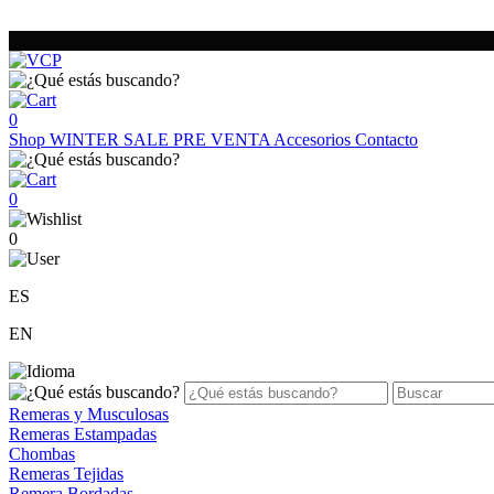
0
Shop
WINTER SALE
PRE VENTA
Accesorios
Contacto
0
0
ES
EN
Remeras y Musculosas
Remeras Estampadas
Chombas
Remeras Tejidas
Remera Bordadas