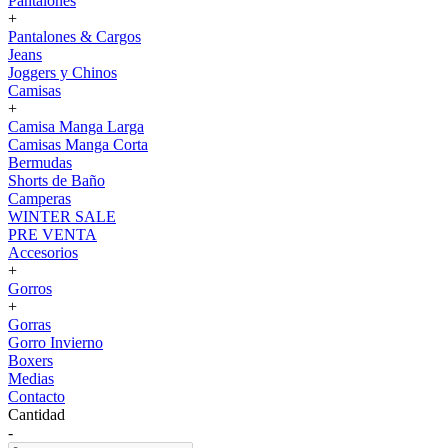
Pantalones
+
Pantalones & Cargos
Jeans
Joggers y Chinos
Camisas
+
Camisa Manga Larga
Camisas Manga Corta
Bermudas
Shorts de Baño
Camperas
WINTER SALE
PRE VENTA
Accesorios
+
Gorros
+
Gorras
Gorro Invierno
Boxers
Medias
Contacto
Cantidad
-