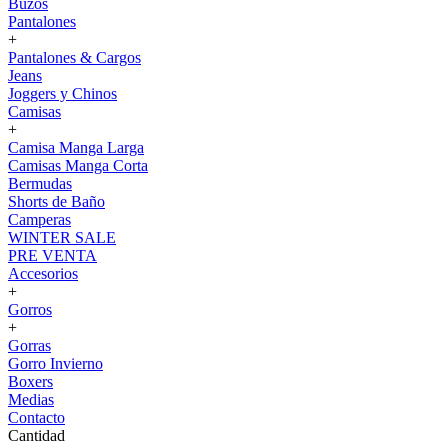
Buzos
Pantalones
+
Pantalones & Cargos
Jeans
Joggers y Chinos
Camisas
+
Camisa Manga Larga
Camisas Manga Corta
Bermudas
Shorts de Baño
Camperas
WINTER SALE
PRE VENTA
Accesorios
+
Gorros
+
Gorras
Gorro Invierno
Boxers
Medias
Contacto
Cantidad