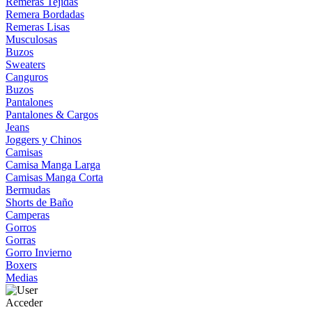
Remeras Tejidas
Remera Bordadas
Remeras Lisas
Musculosas
Buzos
Sweaters
Canguros
Buzos
Pantalones
Pantalones & Cargos
Jeans
Joggers y Chinos
Camisas
Camisa Manga Larga
Camisas Manga Corta
Bermudas
Shorts de Baño
Camperas
Gorros
Gorras
Gorro Invierno
Boxers
Medias
Acceder