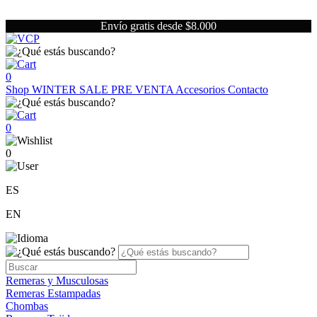
Envío gratis desde $8.000
0
Shop
WINTER SALE
PRE VENTA
Accesorios
Contacto
0
0
ES
EN
Remeras y Musculosas
Remeras Estampadas
Chombas