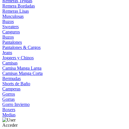
Remeras Tejidas
Remera Bordadas
Remeras Lisas
Musculosas
Buzos
Sweaters
Canguros
Buzos
Pantalones
Pantalones & Cargos
Jeans
Joggers y Chinos
Camisas
Camisa Manga Larga
Camisas Manga Corta
Bermudas
Shorts de Baño
Camperas
Gorros
Gorras
Gorro Invierno
Boxers
Medias
Acceder