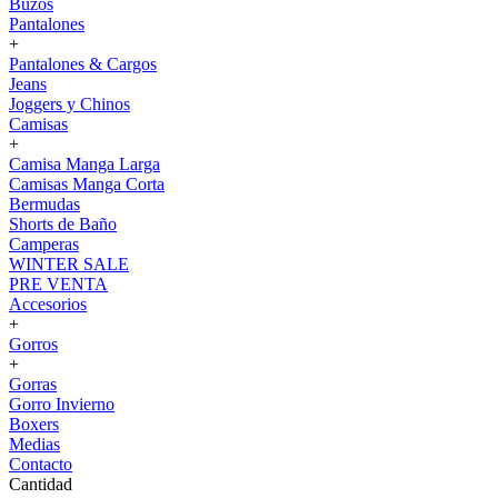
Buzos
Pantalones
+
Pantalones & Cargos
Jeans
Joggers y Chinos
Camisas
+
Camisa Manga Larga
Camisas Manga Corta
Bermudas
Shorts de Baño
Camperas
WINTER SALE
PRE VENTA
Accesorios
+
Gorros
+
Gorras
Gorro Invierno
Boxers
Medias
Contacto
Cantidad