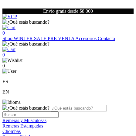
Envío gratis desde $8.000
0
Shop
WINTER SALE
PRE VENTA
Accesorios
Contacto
0
0
ES
EN
Remeras y Musculosas
Remeras Estampadas
Chombas