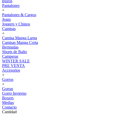
Buzos
Pantalones
+
Pantalones & Cargos
Jeans
Joggers y Chinos
Camisas
+
Camisa Manga Larga
Camisas Manga Corta
Bermudas
Shorts de Baño
Camperas
WINTER SALE
PRE VENTA
Accesorios
+
Gorros
+
Gorras
Gorro Invierno
Boxers
Medias
Contacto
Cantidad