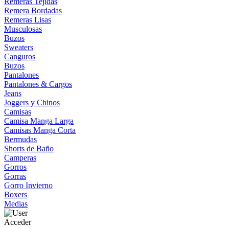
Remeras Tejidas
Remera Bordadas
Remeras Lisas
Musculosas
Buzos
Sweaters
Canguros
Buzos
Pantalones
Pantalones & Cargos
Jeans
Joggers y Chinos
Camisas
Camisa Manga Larga
Camisas Manga Corta
Bermudas
Shorts de Baño
Camperas
Gorros
Gorras
Gorro Invierno
Boxers
Medias
Acceder