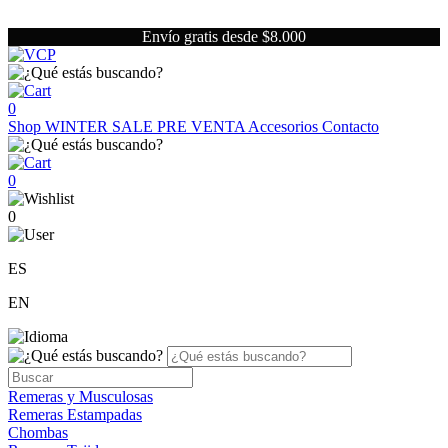
Envío gratis desde $8.000
0
Shop
WINTER SALE
PRE VENTA
Accesorios
Contacto
0
0
ES
EN
Remeras y Musculosas
Remeras Estampadas
Chombas