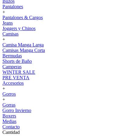
Buzos
Pantalones
+
Pantalones & Cargos
Jeans
Joggers y Chinos
Camisas
+
Camisa Manga Larga
Camisas Manga Corta
Bermudas
Shorts de Baño
Camperas
WINTER SALE
PRE VENTA
Accesorios
+
Gorros
+
Gorras
Gorro Invierno
Boxers
Medias
Contacto
Cantidad