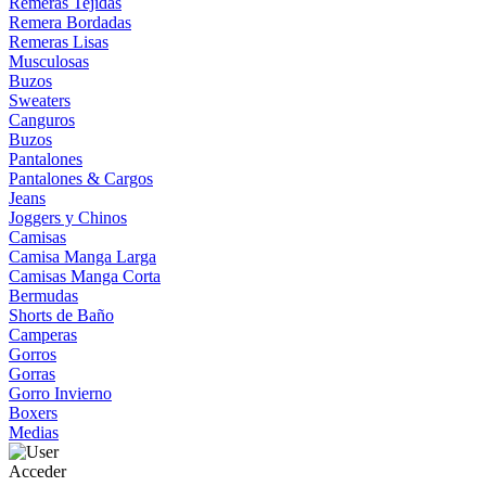
Remeras Tejidas
Remera Bordadas
Remeras Lisas
Musculosas
Buzos
Sweaters
Canguros
Buzos
Pantalones
Pantalones & Cargos
Jeans
Joggers y Chinos
Camisas
Camisa Manga Larga
Camisas Manga Corta
Bermudas
Shorts de Baño
Camperas
Gorros
Gorras
Gorro Invierno
Boxers
Medias
Acceder