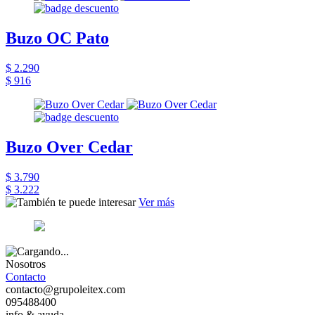
Buzo OC Pato
$ 2.290
$ 916
Buzo Over Cedar
$ 3.790
$ 3.222
Ver más
Nosotros
Contacto
contacto@grupoleitex.com
095488400
info & ayuda