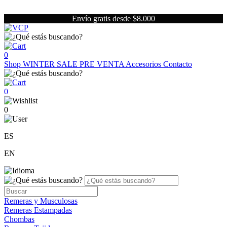
Envío gratis desde $8.000
0
Shop
WINTER SALE
PRE VENTA
Accesorios
Contacto
0
0
ES
EN
Remeras y Musculosas
Remeras Estampadas
Chombas