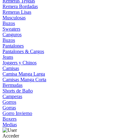
Remeras Tejidas
Remera Bordadas
Remeras Lisas
Musculosas
Buzos
Sweaters
Canguros
Buzos
Pantalones
Pantalones & Cargos
Jeans
Joggers y Chinos
Camisas
Camisa Manga Larga
Camisas Manga Corta
Bermudas
Shorts de Baño
Camperas
Gorros
Gorras
Gorro Invierno
Boxers
Medias
Acceder