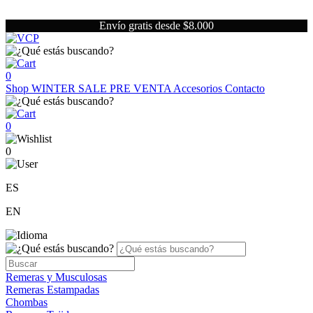
Envío gratis desde $8.000
0
Shop
WINTER SALE
PRE VENTA
Accesorios
Contacto
0
0
ES
EN
Remeras y Musculosas
Remeras Estampadas
Chombas