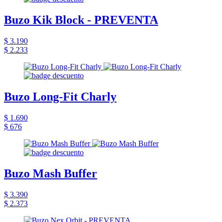
Buzo Kik Block - PREVENTA
$ 3.190
$ 2.233
Buzo Long-Fit Charly
$ 1.690
$ 676
Buzo Mash Buffer
$ 3.390
$ 2.373