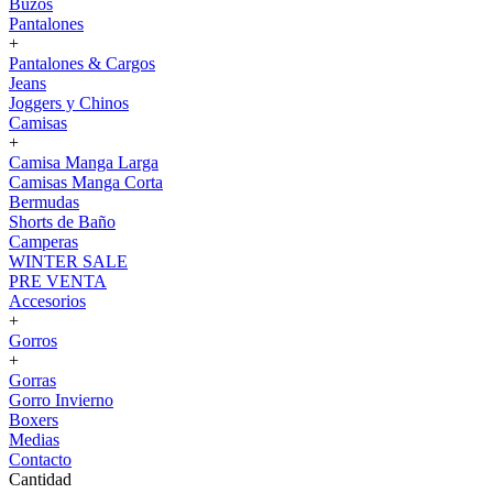
Buzos
Pantalones
+
Pantalones & Cargos
Jeans
Joggers y Chinos
Camisas
+
Camisa Manga Larga
Camisas Manga Corta
Bermudas
Shorts de Baño
Camperas
WINTER SALE
PRE VENTA
Accesorios
+
Gorros
+
Gorras
Gorro Invierno
Boxers
Medias
Contacto
Cantidad