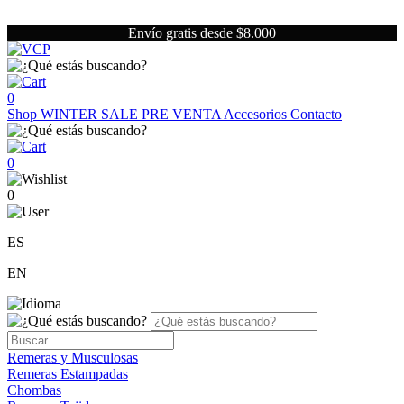
Envío gratis desde $8.000
0
Shop
WINTER SALE
PRE VENTA
Accesorios
Contacto
0
0
ES
EN
Remeras y Musculosas
Remeras Estampadas
Chombas