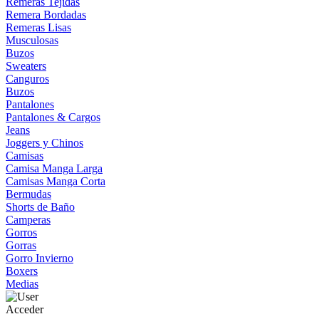
Remeras Tejidas
Remera Bordadas
Remeras Lisas
Musculosas
Buzos
Sweaters
Canguros
Buzos
Pantalones
Pantalones & Cargos
Jeans
Joggers y Chinos
Camisas
Camisa Manga Larga
Camisas Manga Corta
Bermudas
Shorts de Baño
Camperas
Gorros
Gorras
Gorro Invierno
Boxers
Medias
Acceder