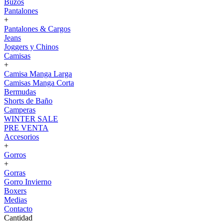
Buzos
Pantalones
+
Pantalones & Cargos
Jeans
Joggers y Chinos
Camisas
+
Camisa Manga Larga
Camisas Manga Corta
Bermudas
Shorts de Baño
Camperas
WINTER SALE
PRE VENTA
Accesorios
+
Gorros
+
Gorras
Gorro Invierno
Boxers
Medias
Contacto
Cantidad