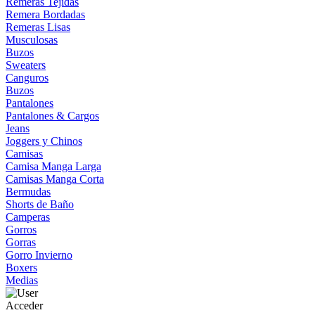
Remeras Tejidas
Remera Bordadas
Remeras Lisas
Musculosas
Buzos
Sweaters
Canguros
Buzos
Pantalones
Pantalones & Cargos
Jeans
Joggers y Chinos
Camisas
Camisa Manga Larga
Camisas Manga Corta
Bermudas
Shorts de Baño
Camperas
Gorros
Gorras
Gorro Invierno
Boxers
Medias
Acceder