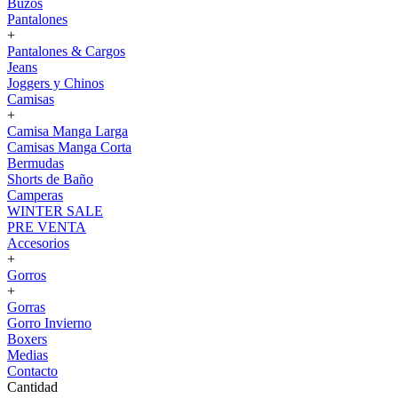
Buzos
Pantalones
+
Pantalones & Cargos
Jeans
Joggers y Chinos
Camisas
+
Camisa Manga Larga
Camisas Manga Corta
Bermudas
Shorts de Baño
Camperas
WINTER SALE
PRE VENTA
Accesorios
+
Gorros
+
Gorras
Gorro Invierno
Boxers
Medias
Contacto
Cantidad