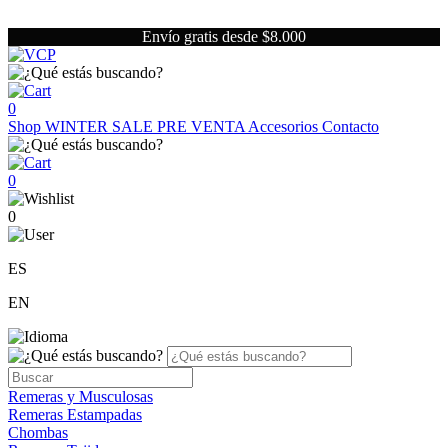
Envío gratis desde $8.000
0
Shop
WINTER SALE
PRE VENTA
Accesorios
Contacto
0
0
ES
EN
Remeras y Musculosas
Remeras Estampadas
Chombas