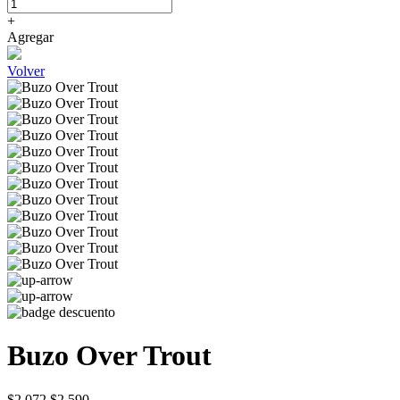
+
Agregar
Volver
Buzo Over Trout
$2.072
$2.590