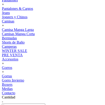
Pantalones
+
Pantalones & Cargos
Jeans
Joggers y Chinos
Camisas
+
Camisa Manga Larga
Camisas Manga Corta
Bermudas
Shorts de Baño
Camperas
WINTER SALE
PRE VENTA
Accesorios
+
Gorros
+
Gorras
Gorro Invierno
Boxers
Medias
Contacto
Cantidad
-