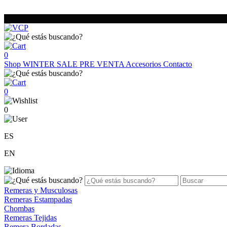
0
Shop
WINTER SALE
PRE VENTA
Accesorios
Contacto
0
0
ES
EN
Remeras y Musculosas
Remeras Estampadas
Chombas
Remeras Tejidas
Remera Bordadas