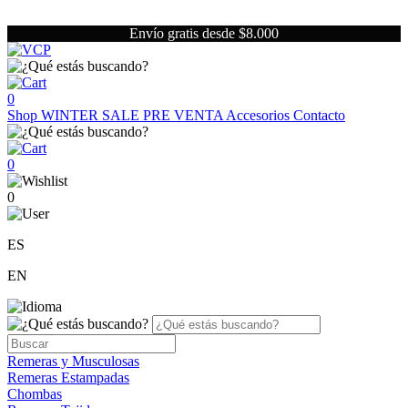
Envío gratis desde $8.000
0
Shop
WINTER SALE
PRE VENTA
Accesorios
Contacto
0
0
ES
EN
Remeras y Musculosas
Remeras Estampadas
Chombas