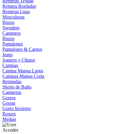
Remeras Tejidas
Remera Bordadas
Remeras Lisas
Musculosas
Buzos
Sweaters
Canguros
Buzos
Pantalones
Pantalones & Cargos
Jeans
Joggers y Chinos
Camisas
Camisa Manga Larga
Camisas Manga Corta
Bermudas
Shorts de Baño
Camperas
Gorros
Gorras
Gorro Invierno
Boxers
Medias
Acceder