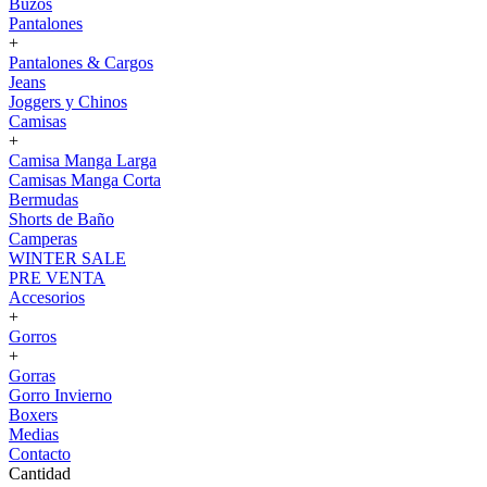
Buzos
Pantalones
+
Pantalones & Cargos
Jeans
Joggers y Chinos
Camisas
+
Camisa Manga Larga
Camisas Manga Corta
Bermudas
Shorts de Baño
Camperas
WINTER SALE
PRE VENTA
Accesorios
+
Gorros
+
Gorras
Gorro Invierno
Boxers
Medias
Contacto
Cantidad