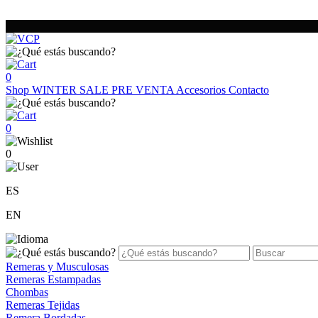
0
Shop
WINTER SALE
PRE VENTA
Accesorios
Contacto
0
0
ES
EN
Remeras y Musculosas
Remeras Estampadas
Chombas
Remeras Tejidas
Remera Bordadas