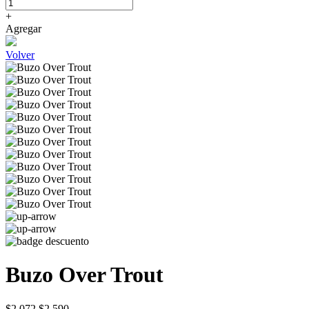
+
Agregar
Volver
Buzo Over Trout
$2.072
$2.590