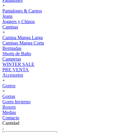
Pantalones
+
Pantalones & Cargos
Jeans
Joggers y Chinos
Camisas
+
Camisa Manga Larga
Camisas Manga Corta
Bermudas
Shorts de Baño
Camperas
WINTER SALE
PRE VENTA
Accesorios
+
Gorros
+
Gorras
Gorro Invierno
Boxers
Medias
Contacto
Cantidad
-