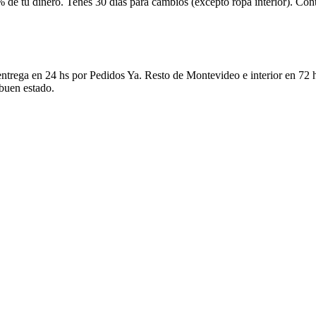
 de tu dinero. Tenés 30 días para cambios (excepto ropa interior). Co
ntrega en 24 hs por Pedidos Ya. Resto de Montevideo e interior en 72 h
 buen estado.