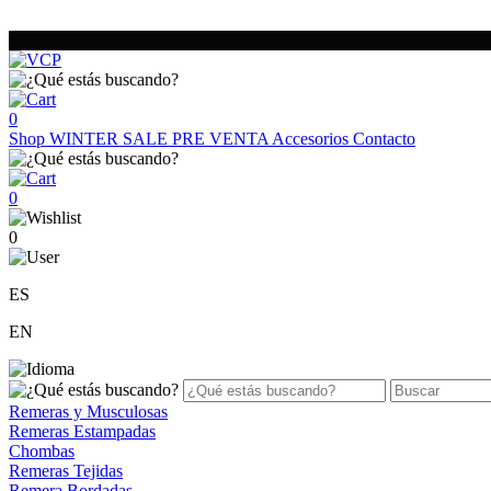
0
Shop
WINTER SALE
PRE VENTA
Accesorios
Contacto
0
0
ES
EN
Remeras y Musculosas
Remeras Estampadas
Chombas
Remeras Tejidas
Remera Bordadas