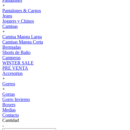
Pantalones
+
Pantalones & Cargos
Jeans
Joggers y Chinos
Camisas
+
Camisa Manga Larga
Camisas Manga Corta
Bermudas
Shorts de Baño
Camperas
WINTER SALE
PRE VENTA
Accesorios
+
Gorros
+
Gorras
Gorro Invierno
Boxers
Medias
Contacto
Cantidad
-