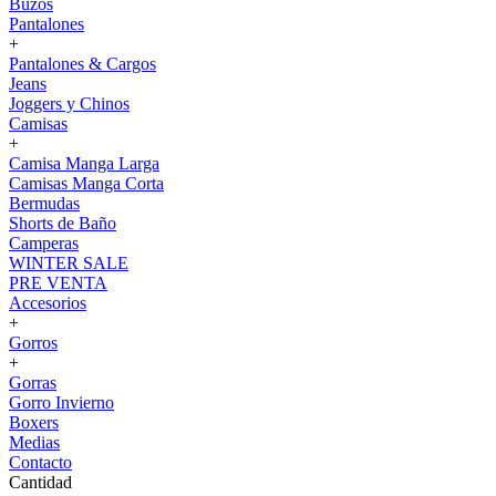
Buzos
Pantalones
+
Pantalones & Cargos
Jeans
Joggers y Chinos
Camisas
+
Camisa Manga Larga
Camisas Manga Corta
Bermudas
Shorts de Baño
Camperas
WINTER SALE
PRE VENTA
Accesorios
+
Gorros
+
Gorras
Gorro Invierno
Boxers
Medias
Contacto
Cantidad