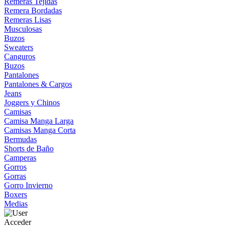
Remeras Tejidas
Remera Bordadas
Remeras Lisas
Musculosas
Buzos
Sweaters
Canguros
Buzos
Pantalones
Pantalones & Cargos
Jeans
Joggers y Chinos
Camisas
Camisa Manga Larga
Camisas Manga Corta
Bermudas
Shorts de Baño
Camperas
Gorros
Gorras
Gorro Invierno
Boxers
Medias
Acceder