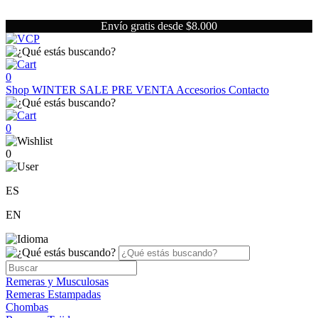
Envío gratis desde $8.000
0
Shop
WINTER SALE
PRE VENTA
Accesorios
Contacto
0
0
ES
EN
Remeras y Musculosas
Remeras Estampadas
Chombas