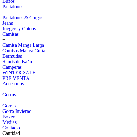
Buzos
Pantalones
+
Pantalones & Cargos
Jeans
Joggers y Chinos
Camisas
+
Camisa Manga Larga
Camisas Manga Corta
Bermudas
Shorts de Baño
Camperas
WINTER SALE
PRE VENTA
Accesorios
+
Gorros
+
Gorras
Gorro Invierno
Boxers
Medias
Contacto
Cantidad