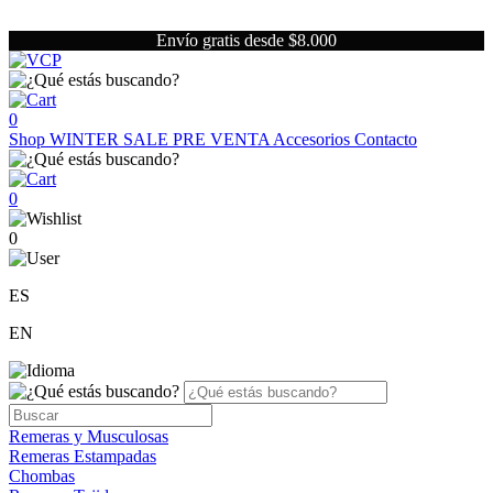
Envío gratis desde $8.000
0
Shop
WINTER SALE
PRE VENTA
Accesorios
Contacto
0
0
ES
EN
Remeras y Musculosas
Remeras Estampadas
Chombas