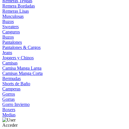
Remeras Tejidas
Remera Bordadas
Remeras Lisas
Musculosas
Buzos
Sweaters
Canguros
Buzos
Pantalones
Pantalones & Cargos
Jeans
Joggers y Chinos
Camisas
Camisa Manga Larga
Camisas Manga Corta
Bermudas
Shorts de Baño
Camperas
Gorros
Gorras
Gorro Invierno
Boxers
Medias
Acceder