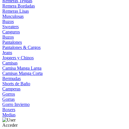
Remeras Tejidas
Remera Bordadas
Remeras Lisas
Musculosas
Buzos
Sweaters
Canguros
Buzos
Pantalones
Pantalones & Cargos
Jeans
Joggers y Chinos
Camisas
Camisa Manga Larga
Camisas Manga Corta
Bermudas
Shorts de Baño
Camperas
Gorros
Gorras
Gorro Invierno
Boxers
Medias
Acceder