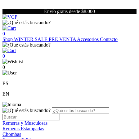
Envío gratis desde $8.000
0
Shop
WINTER SALE
PRE VENTA
Accesorios
Contacto
0
0
ES
EN
Remeras y Musculosas
Remeras Estampadas
Chombas