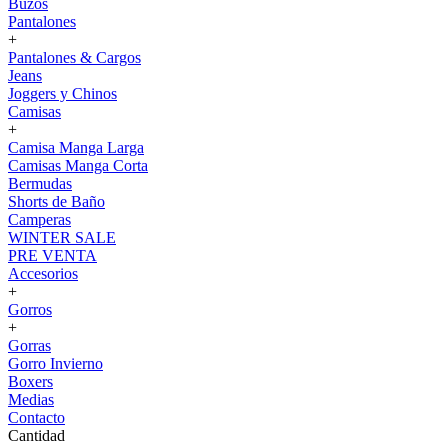
Buzos
Pantalones
+
Pantalones & Cargos
Jeans
Joggers y Chinos
Camisas
+
Camisa Manga Larga
Camisas Manga Corta
Bermudas
Shorts de Baño
Camperas
WINTER SALE
PRE VENTA
Accesorios
+
Gorros
+
Gorras
Gorro Invierno
Boxers
Medias
Contacto
Cantidad