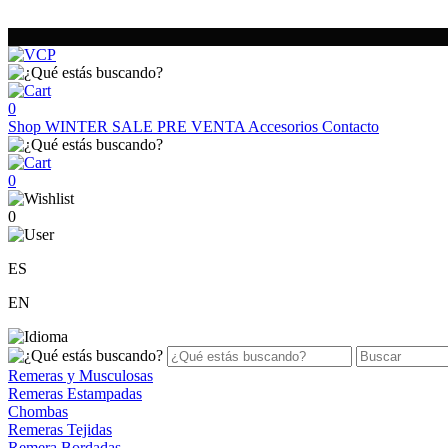
0
Shop
WINTER SALE
PRE VENTA
Accesorios
Contacto
0
0
ES
EN
Remeras y Musculosas
Remeras Estampadas
Chombas
Remeras Tejidas
Remera Bordadas