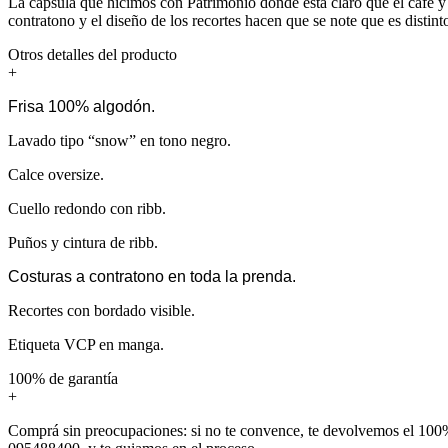
La cápsula que hicimos con Patrimonio donde está claro que el café y
contratono y el diseño de los recortes hacen que se note que es distint
Otros detalles del producto
+
Frisa 100% algodón.
Lavado tipo “snow” en tono negro.
Calce oversize.
Cuello redondo con ribb.
Puños y cintura de ribb.
Costuras a contratono en toda la prenda.
Recortes con bordado visible.
Etiqueta VCP en manga.
100% de garantía
+
Comprá sin preocupaciones: si no te convence, te devolvemos el 100%