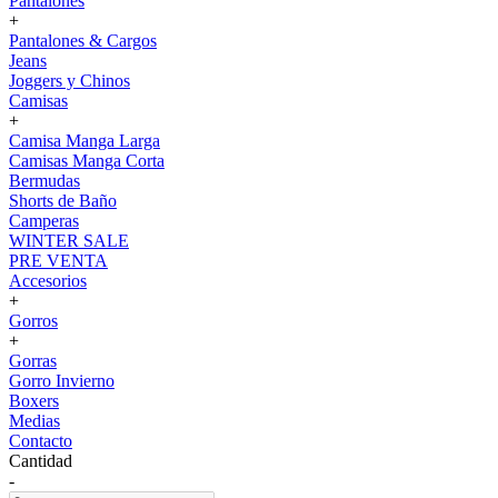
Pantalones
+
Pantalones & Cargos
Jeans
Joggers y Chinos
Camisas
+
Camisa Manga Larga
Camisas Manga Corta
Bermudas
Shorts de Baño
Camperas
WINTER SALE
PRE VENTA
Accesorios
+
Gorros
+
Gorras
Gorro Invierno
Boxers
Medias
Contacto
Cantidad
-