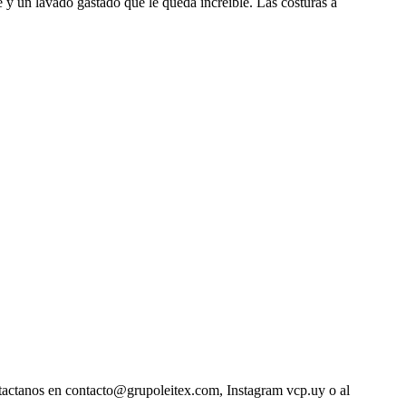
 y un lavado gastado que le queda increíble. Las costuras a
ntactanos en contacto@grupoleitex.com, Instagram vcp.uy o al