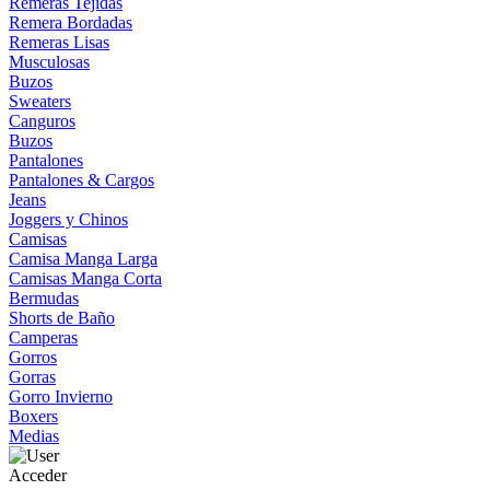
Remeras Tejidas
Remera Bordadas
Remeras Lisas
Musculosas
Buzos
Sweaters
Canguros
Buzos
Pantalones
Pantalones & Cargos
Jeans
Joggers y Chinos
Camisas
Camisa Manga Larga
Camisas Manga Corta
Bermudas
Shorts de Baño
Camperas
Gorros
Gorras
Gorro Invierno
Boxers
Medias
Acceder