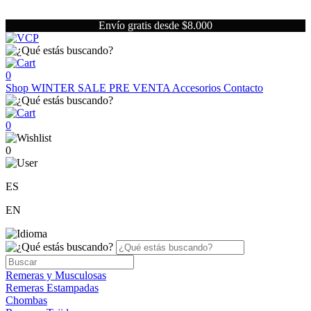
Envío gratis desde $8.000
0
Shop
WINTER SALE
PRE VENTA
Accesorios
Contacto
0
0
ES
EN
Remeras y Musculosas
Remeras Estampadas
Chombas