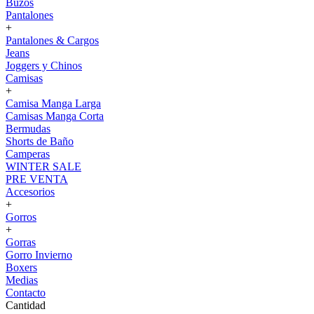
Buzos
Pantalones
+
Pantalones & Cargos
Jeans
Joggers y Chinos
Camisas
+
Camisa Manga Larga
Camisas Manga Corta
Bermudas
Shorts de Baño
Camperas
WINTER SALE
PRE VENTA
Accesorios
+
Gorros
+
Gorras
Gorro Invierno
Boxers
Medias
Contacto
Cantidad